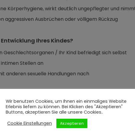
seine Körperhygiene, wirkt deutlich ungepflegter und nimm
lten aggressiven Ausbrüchen oder völligem Rückzug
 Entwicklung Ihres Kindes?
en Geschlechtsorganen / Ihr Kind befriedigt sich selbst
 intimen Stellen an
er mit anderen sexuelle Handlungen nach
Wir benutzen Cookies, um Ihnen ein einmaliges Website
eelischer, körperlicher oder sexualisierter Gewa
Erlebnis liefern zu können. Bei Klicken des "Akzeptieren"
Buttons, akzeptieren Sie alle unsere Cookies..
Cookie Einstellungen
Akzeptieren
ass auf erlittene Übergriffe schließen lässt