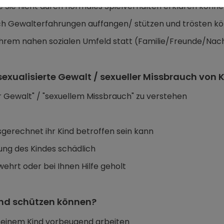
die Sie nicht durch normales Spielverhalten erklären könn
 nach Gewalterfahrungen auffangen/ stützen und trösten k
ihrem nahen sozialen Umfeld statt (Familie/Freunde/Na
xualisierte Gewalt / sexueller Missbrauch von 
er Gewalt" / "sexuellem Missbrauch" zu verstehen
usgerechnet ihr Kind betroffen sein kann
lung des Kindes schädlich
ehrt oder bei Ihnen Hilfe geholt
Kind schützen können?
seinem Kind vorbeugend arbeiten