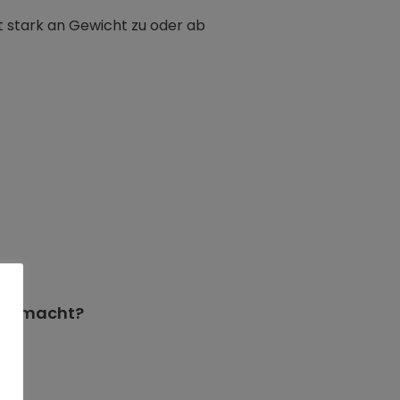
t stark an Gewicht zu oder ab
lt gemacht?